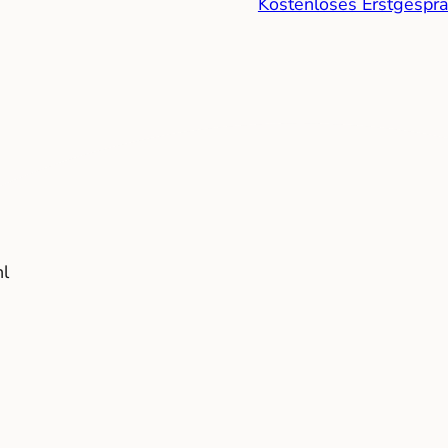
Kostenloses Erstgesprä
/
/
Startseite
Projekte
Show- und Meetingräume AluKönigStahl
erkauf, Produktion und
 Büro. Ein neuer Empfang, Meetingräume und Showrooms