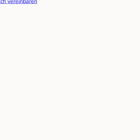
ch vereinbaren
 Team
 sind bereits fertig. Die Planung und Umsetzung ents