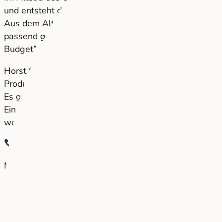
und entsteht durch Horst Steiner Innenarchitektur für 
Aus dem Altbau mit vielen kleinen Räumen entstand 
passend gefertigte Möbel und eine moderne Beleuchtu
Budget” einzuhalten.
Horst Steiner kümmert sich intensiv um die Wünsche v
Produkte, Coperate Design und auf die Bedürfnisse der 
Es geht nicht nur darum das Image anzuheben, sondern
Ein Mitarbeiter, der sich wohl fühlt, ist in der heutig
weltweit Fenster, Türen und ganze Fassadenkonstruktio
Wenn Sie etwas in ihrem persönlichen Stil umges
Mehr dazu:
Frischer Wind bei AluKönigStahl in Wien