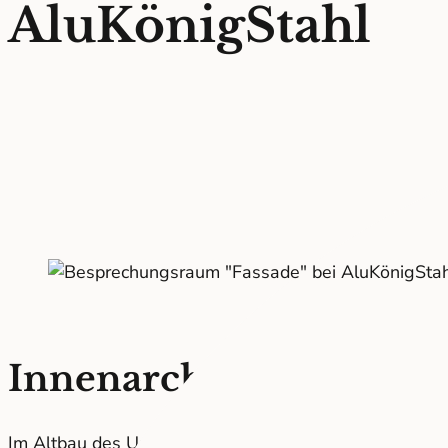
AluKönigStahl
Innenarchitektur für V
Im Altbau des Unternehmens entsteht ein nagelneues