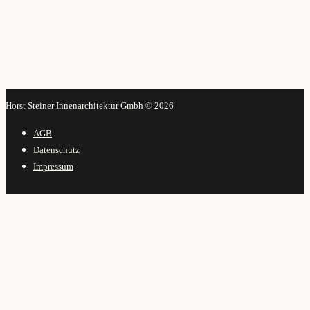
Horst Steiner Innenarchitektur Gmbh © 2026
AGB
Datenschutz
Impressum